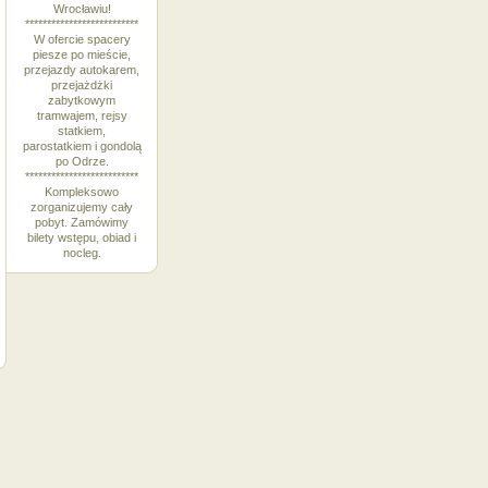
Wrocławiu!
**************************
W ofercie spacery
piesze po mieście,
przejazdy autokarem,
przejażdżki
zabytkowym
tramwajem, rejsy
statkiem,
parostatkiem i gondolą
po Odrze.
**************************
Kompleksowo
zorganizujemy cały
pobyt. Zamówimy
bilety wstępu, obiad i
nocleg.