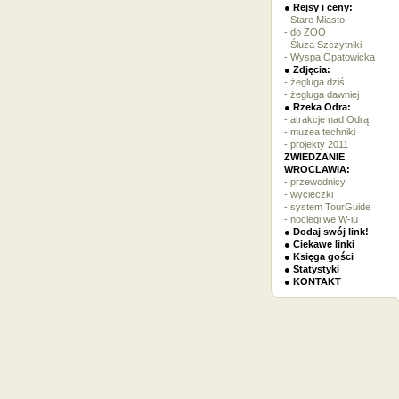
● Rejsy i ceny:
- Stare Miasto
- do ZOO
- Śluza Szczytniki
- Wyspa Opatowicka
● Zdjęcia:
- żegluga dziś
- żegluga dawniej
● Rzeka Odra:
- atrakcje nad Odrą
- muzea techniki
- projekty 2011
ZWIEDZANIE
WROCLAWIA:
- przewodnicy
- wycieczki
- system TourGuide
- noclegi we W-iu
● Dodaj swój link!
● Ciekawe linki
● Księga gości
● Statystyki
● KONTAKT