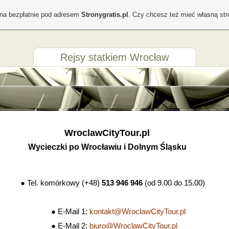
ona bezpłatnie pod adresem
Stronygratis.pl
. Czy chcesz też mieć własną st
Rejsy statkiem Wrocław
WroclawCityTour.pl
Wycieczki po Wrocławiu i Dolnym Śląsku
● Tel. komórkowy (+48)
513 946 946
(od 9.00 do 15.00)
● E-Mail 1:
kontakt@WroclawCityTour.pl
● E-Mail 2:
biuro@WroclawCityTour.pl