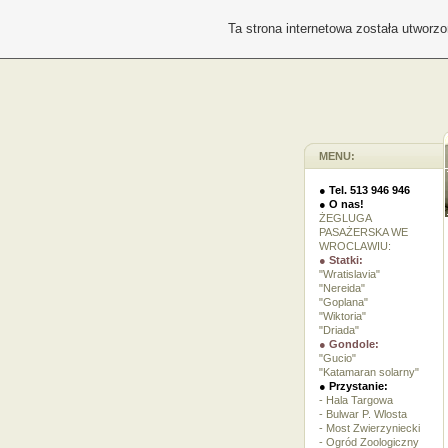
Ta strona internetowa została utworz
MENU:
● Tel. 513 946 946
● O nas!
ŻEGLUGA
PASAŻERSKA WE
WROCLAWIU:
● Statki:
"Wratislavia"
"Nereida"
"Goplana"
"Wiktoria"
"Driada"
● Gondole:
"Gucio"
"Katamaran solarny"
● Przystanie:
- Hala Targowa
- Bulwar P. Wlosta
- Most Zwierzyniecki
- Ogród Zoologiczny