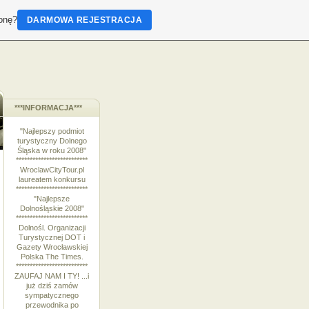
ronę?
DARMOWA REJESTRACJA
***INFORMACJA***
"Najlepszy podmiot
turystyczny Dolnego
Śląska w roku 2008"
**************************
WroclawCityTour.pl
laureatem konkursu
**************************
"Najlepsze
Dolnośląskie 2008"
**************************
Dolnośl. Organizacji
Turystycznej DOT i
Gazety Wrocławskiej
Polska The Times.
**************************
ZAUFAJ NAM I TY! ...i
już dziś zamów
sympatycznego
przewodnika po