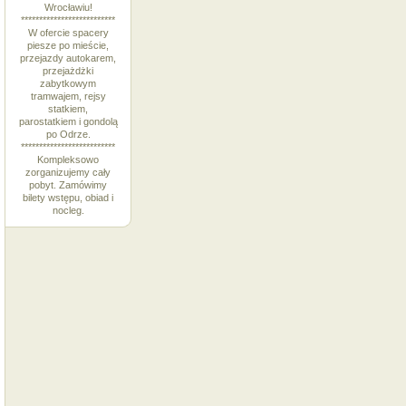
Wrocławiu!
**************************
W ofercie spacery
piesze po mieście,
przejazdy autokarem,
przejażdżki
zabytkowym
tramwajem, rejsy
statkiem,
parostatkiem i gondolą
po Odrze.
**************************
Kompleksowo
zorganizujemy cały
pobyt. Zamówimy
bilety wstępu, obiad i
nocleg.