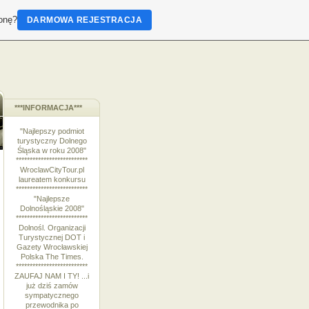
ronę?
DARMOWA REJESTRACJA
***INFORMACJA***
"Najlepszy podmiot
turystyczny Dolnego
Śląska w roku 2008"
**************************
WroclawCityTour.pl
laureatem konkursu
**************************
"Najlepsze
Dolnośląskie 2008"
**************************
Dolnośl. Organizacji
Turystycznej DOT i
Gazety Wrocławskiej
Polska The Times.
**************************
ZAUFAJ NAM I TY! ...i
już dziś zamów
sympatycznego
przewodnika po