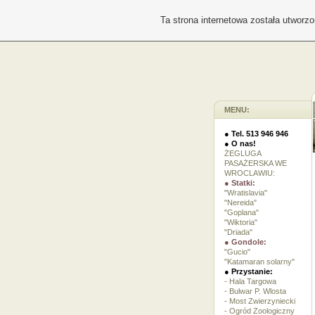
Ta strona internetowa została utworz
MENU:
● Tel. 513 946 946
● O nas!
ŻEGLUGA
PASAŻERSKA WE
WROCLAWIU:
● Statki:
"Wratislavia"
"Nereida"
"Goplana"
"Wiktoria"
"Driada"
● Gondole:
"Gucio"
"Katamaran solarny"
● Przystanie:
- Hala Targowa
- Bulwar P. Wlosta
- Most Zwierzyniecki
- Ogród Zoologiczny