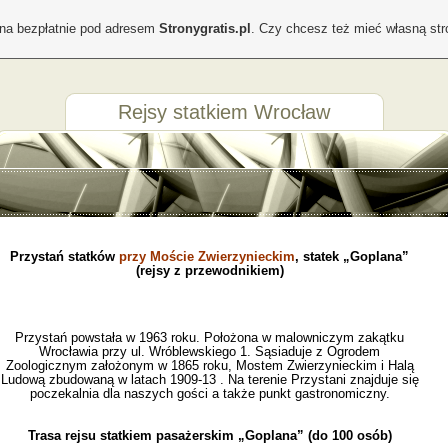
ona bezpłatnie pod adresem
Stronygratis.pl
. Czy chcesz też mieć własną st
Rejsy statkiem Wrocław
Przystań statków
przy Moście Zwierzynieckim
, statek „Goplana”
(rejsy z przewodnikiem)
Przystań powstała w 1963 roku. Położona w malowniczym zakątku
Wrocławia przy ul. Wróblewskiego 1. Sąsiaduje z Ogrodem
Zoologicznym założonym w 1865 roku, Mostem Zwierzynieckim i Halą
Ludową zbudowaną w latach 1909-13 . Na terenie Przystani znajduje się
poczekalnia dla naszych gości a także punkt gastronomiczny.
Trasa rejsu statkiem pasażerskim „Goplana” (do 100 osób)