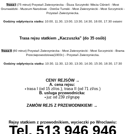
Trasa I
(75 minut)
Przystań Zwierzyniecka - Śluza Szczytniki- Wieża Ciśnień - Most
Grunwaldzki - Muzeum Narodowe - Ostrów Tumski - Most Zwierzyniecki - Most Szczytnicki -
Przystań Zwierzyniecka.
Godziny odpłynięcia statku:
10:00, 11.30, 13:00, 13:30, 14:30, 16:00, 17.30 ostatni
Trasa rejsu statkiem „Kaczuszka” (do 35 osób)
Trasa II
(60 minut) Przystań Zwierzyniecka - Most Zwierzyniecki - Most Szczytnicki - Brama
Przeciwpowodziowa(1903r.) - Przystań Zwierzyniecka.
Godziny odpłynięcia statku:
10:30, 11:30, 12:30, 13:30, 14:30, 15:30, 16:30, 17:30
CENY REJSÓW →
A. cena rejsu:
trasa I (od 15 zl/os.), trasa II (od 71 zl/os.)
▪
B. usluga przewodnicka:
juz od 239 zl/grupę
▪
ZAMÓW REJS Z PRZEWODNIKIEM! →
Rejsy statkiem z przewodnikiem, wycieczki po Wroclawiu:
Tel. 513 946 946