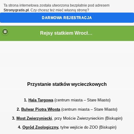
Ta strona internetowa została utworzona bezpłatnie pod adresem
Stronygratis.pl
. Czy chcesz też mieć własną stronę?
DARMOWA REJESTRACJA
Rejsy statkiem Wrocław
OCLAWIU:
Przystanie statków wycieczkowych
1.
Hala Targowa
(centrum miasta – Stare Miasto)
2.
Bulwar Piotra Włosta
(centrum miasta – Stare Miasto)
3.
Most Zwierzyniecki
, przy Moście Zwierzynieckim (Biskupin)
4.
Ogród Zoologiczny
,
tylne wejście do ZOO (Biskupin)