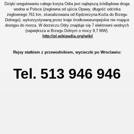
Dzięki uregulowaniu całego koryta Odra jest najlepszą śródlądowa droga
wodna w Polsce (żeglowna od ujścia Opawy, długość odcinka
żeglownego 761 km, skanalizowana od Kędzierzyna-Koźla do Brzegu
Dolnego), wykorzystywaną przez kraje środkowoeuropejskie nie mające
dostępu do morza. W dorzeczu Odry znajduje się 7 elektrowni wodnych
(największa w Brzegu Dolnym o mocy 9,7 MW).
http://pl.wikipedia.org/wiki/
Rejsy statkiem z przewodnikiem, wycieczki po Wroclawiu:
Tel. 513 94
6 946