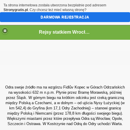
Ta strona internetowa została utworzona bezpłatnie pod adresem
Stronygratis.pl
. Czy chcesz też mieć własną stronę?
DARMOWA REJESTRACJA
Rejsy statkiem Wrocław
OCLAWIU:
Odra swoje źródło ma na wzgórzu Fidlův Kopec w Górach Odrzańskich
na wysokości 632 m n.p.m. Płynie przez Bramę Morawską, później
przez Śląsk. W górnym biegu na krótkim odcinku jest rzeką graniczną
między Polską a Czechami, a w dolnym – od ujścia Nysy Łużyckiej (w
km 542,4) do Gryfina (km 17,1 Odry Zachodniej) – stanowi granicę
między Polską i Niemcami (przez 178,8 km długości swojego biegu).
Większymi miastami przez które przepływa Odra są:Wrocław, Opole,
Szczecin i Ostrawa. W Kostrzynie nad Odrą do Odry uchodzi Warta.